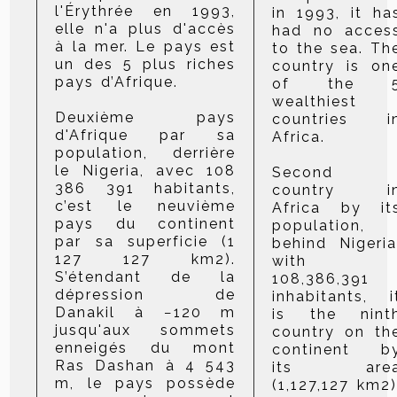
l'Érythrée en 1993,
in 1993, it ha
elle n'a plus d'accès
had no acces
à la mer. Le pays est
to the sea. Th
un des 5 plus riches
country is on
pays d’Afrique.
of the 
wealthiest
Deuxième pays
countries i
d'Afrique par sa
Africa.
population, derrière
le Nigeria, avec 108
Second
386 391 habitants,
country i
c’est le neuvième
Africa by it
pays du continent
population,
par sa superficie (1
behind Nigeria
127 127 km2).
with
S’étendant de la
108,386,391
dépression de
inhabitants, i
Danakil à −120 m
is the nint
jusqu'aux sommets
country on th
enneigés du mont
continent b
Ras Dashan à 4 543
its are
m, le pays possède
(1,127,127 km2)