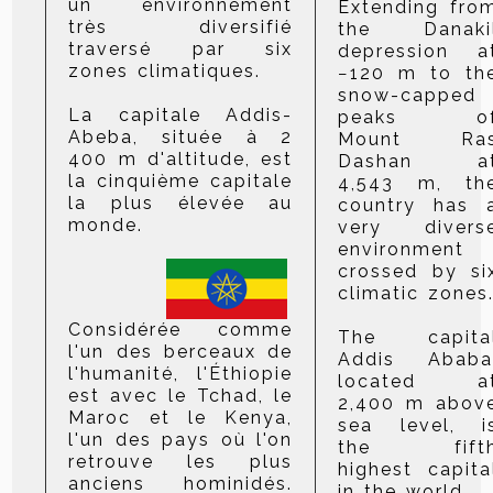
un environnement
Extending fro
très diversifié
the Danaki
traversé par six
depression a
zones climatiques.
−120 m to th
snow-capped
La capitale Addis-
peaks o
Abeba, située à 2
Mount Ra
400 m d'altitude, est
Dashan a
la cinquième capitale
4,543 m, th
la plus élevée au
country has 
monde.
very divers
environment
crossed by si
climatic zones
Considérée comme
The capita
l'un des berceaux de
Addis Ababa
l'humanité, l'Éthiopie
located a
est avec le Tchad, le
2,400 m abov
Maroc et le Kenya,
sea level, i
l'un des pays où l'on
the fift
retrouve les plus
highest capita
anciens hominidés.
in the world.