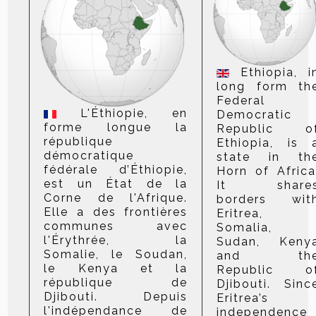
Ethiopia, i
long form th
Federal
L'Éthiopie, en
Democratic
forme longue la
Republic o
république
Ethiopia, is 
démocratique
state in th
fédérale d’Éthiopie,
Horn of Africa
est un État de la
It share
Corne de l'Afrique.
borders wit
Elle a des frontières
Eritrea,
communes avec
Somalia,
l'Érythrée, la
Sudan, Keny
Somalie, le Soudan,
and th
le Kenya et la
Republic o
république de
Djibouti. Sinc
Djibouti. Depuis
Eritrea’s
l'indépendance de
independence